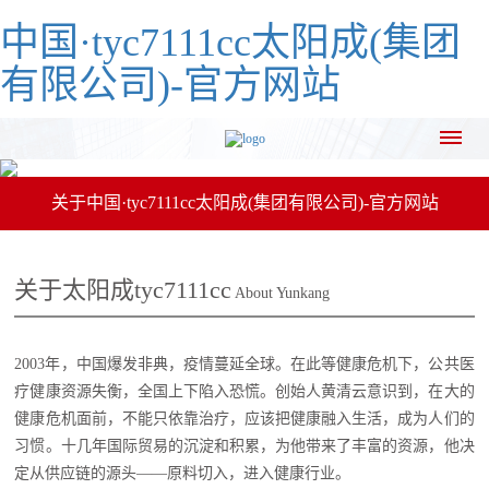
中国·tyc7111cc太阳成(集团
有限公司)-官方网站
关于中国·tyc7111cc太阳成(集团有限公司)-官方网站
首
页
关于太阳成tyc7111cc
About Yunkang
瓶
装
2003年，中国爆发非典，疫情蔓延全球。在此等健康危机下，公共医
疗健康资源失衡，全国上下陷入恐慌。创始人黄清云意识到，在大的
口
健康危机面前，不能只依靠治疗，应该把健康融入生活，成为人们的
服
习惯。十几年国际贸易的沉淀和积累，为他带来了丰富的资源，他决
定从供应链的源头——原料切入，进入健康行业。